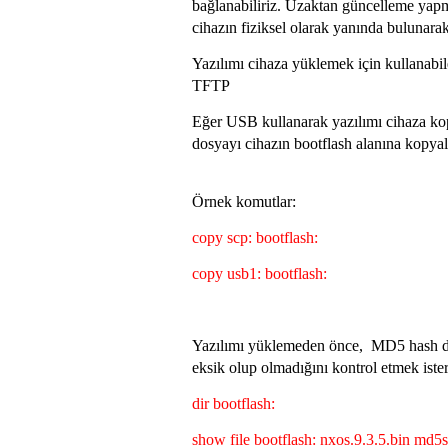
bağlanabiliriz. Uzaktan güncelleme yap
cihazın fiziksel olarak yanında bulunar
Yazılımı cihaza yüklemek için kullanab
TFTP
Eğer USB kullanarak yazılımı cihaza ko
dosyayı cihazın bootflash alanına kopy
Örnek komutlar:
copy scp: bootflash:
copy usb1: bootflash:
Yazılımı yüklemeden önce, MD5 hash do
eksik olup olmadığını kontrol etmek iste
dir bootflash:
show file bootflash: nxos.9.3.5.bin md