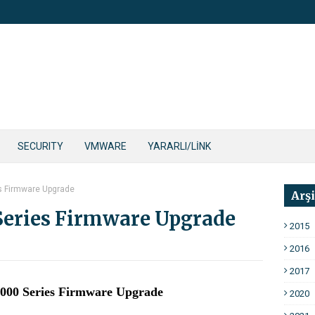
SECURITY
VMWARE
YARARLI/LİNK
s Firmware Upgrade
Arş
Series Firmware Upgrade
2015
2016
2017
000 Series Firmware Upgrade
2020