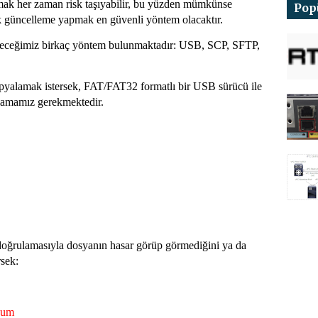
mak her zaman risk taşıyabilir, bu yüzden mümkünse
Pop
ak güncelleme yapmak en güvenli yöntem olacaktır.
ileceğimiz birkaç yöntem bulunmaktadır: USB, SCP, SFTP,
pyalamak istersek, FAT/FAT32 formatlı bir USB sürücü ile
alamamız gerekmektedir.
ğrulamasıyla dosyanın hasar görüp görmediğini ya da
rsek:
5sum