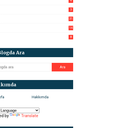
4
3
31
14
8
Blogda Ara
kkımda
yfa
Hakkımda
ed by
Translate