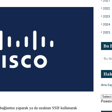
2021
2022
2023
2024
2025
Bu 
Ha
Ana Sa
Power
ağlantısı yaparak ya da uzaktan SSH kullanarak